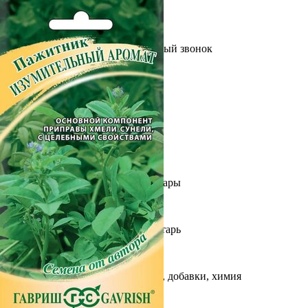
Выберите город
Обратный звонок
Заказать обратный звонок
Каталог
Семена
Грунты
Газонные травы, сидераты
Горшки, рассадники, аксессуары
Посадочный материал
Садовый инструмент, инвентарь
Консервирование
Средства защиты, удобрения, добавки, химия
Обустройство сада, декор