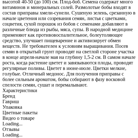
высотой 40-50 (до 100) см. Плод-боб. Семена содержат много
витаминов и минеральных солей. Размолотые бобы входят в
состав приправы хмели-сунели. Сушеную зелень, срезанную в
начале цветения или созревания семян, листья с цветками,
соцветия, сухой порошок из бобов с семенами добавляют в
различные блюда из рыбы, мяса, супы. В народной медицине
применяют как противовоспалительное, болеутоляющее
средство, улучшает пищеварение и активизирует обмен
веществ. Не требователен к условиям выращивания. Посев
семян в открытый грунт проводят на светлой стороне участка
в конце апреля-начале мая на глубину 1,5-2 см. В самом начале
роста, когда растение цветет и завязываются плоды, проводят
регулярные поливы. Цветет в июне-июле. Цветки мелкие,
голубые. Отличный медонос. Для получения приправы с
более сильным ароматом, бобы собирают в фазу восковой
спелости семян, сушат и перемалывают.
Характеристики
Бренд
Гавриш
Упаковка
Цветные пакеты
Видео о товаре
Loading...
Отзывы
Loading...