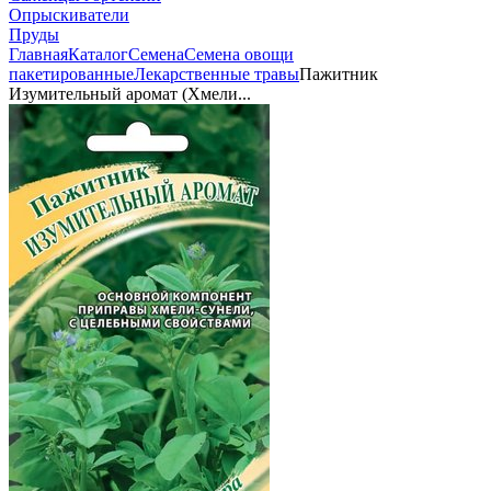
Опрыскиватели
Пруды
Главная
Каталог
Семена
Семена овощи
пакетированные
Лекарственные травы
Пажитник
Изумительный аромат (Хмели...