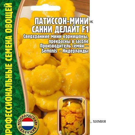
Выберите город
Обратный звонок
Заказать обратный звонок
Каталог
Семена
Грунты
Газонные травы, сидераты
Горшки, рассадники, аксессуары
Посадочный материал
Садовый инструмент, инвентарь
Консервирование
Средства защиты, удобрения, добавки, химия
Обустройство сада, декор