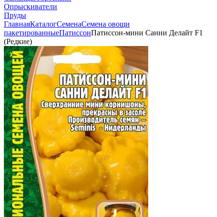
Опрыскиватели
Пруды
Главная
Каталог
Семена
Семена овощи
пакетированные
Патиссон
Патиссон-мини Санни Делайт F1
(Редкие)