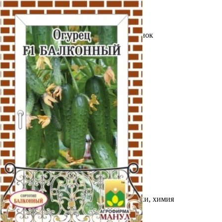
Выберите город
Обратный звонок
Заказать обратный звонок
Каталог
Семена
Грунты
Газонные травы, сидераты
Горшки, рассадники, аксессуары
Посадочный материал
Садовый инструмент, инвентарь
Консервирование
Средства защиты, удобрения, добавки, химия
Обустройство сада, декор