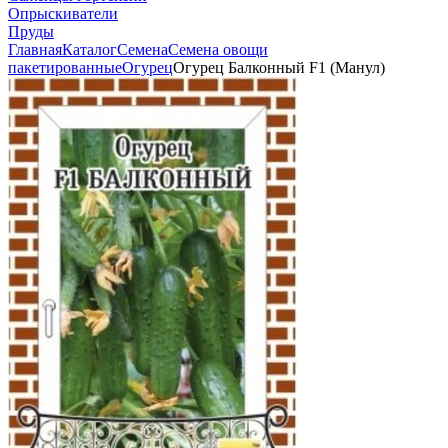
Опрыскиватели
Пруды
Главная
Каталог
Семена
Семена овощи
пакетированные
Огурец
Огурец Балконный F1 (Манул)