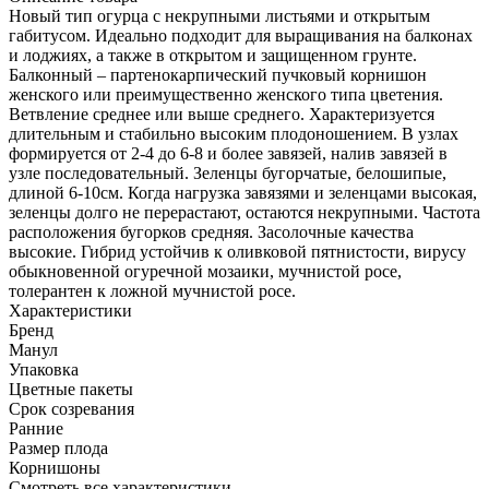
Новый тип огурца с некрупными листьями и открытым
габитусом. Идеально подходит для выращивания на балконах
и лоджиях, а также в открытом и защищенном грунте.
Балконный – партенокарпический пучковый корнишон
женского или преимущественно женского типа цветения.
Ветвление среднее или выше среднего. Характеризуется
длительным и стабильно высоким плодоношением. В узлах
формируется от 2-4 до 6-8 и более завязей, налив завязей в
узле последовательный. Зеленцы бугорчатые, белошипые,
длиной 6-10см. Когда нагрузка завязями и зеленцами высокая,
зеленцы долго не перерастают, остаются некрупными. Частота
расположения бугорков средняя. Засолочные качества
высокие. Гибрид устойчив к оливковой пятнистости, вирусу
обыкновенной огуречной мозаики, мучнистой росе,
толерантен к ложной мучнистой росе.
Характеристики
Бренд
Манул
Упаковка
Цветные пакеты
Срок созревания
Ранние
Размер плода
Корнишоны
Cмотреть все характеристики