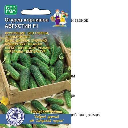
Выберите город
Обратный звонок
Заказать обратный звонок
Каталог
Семена
Грунты
Газонные травы, сидераты
Горшки, рассадники, аксессуары
Посадочный материал
Садовый инструмент, инвентарь
Консервирование
Средства защиты, удобрения, добавки, химия
Обустройство сада, декор