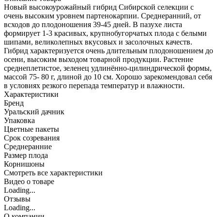
Новый высокоурожайный гибрид Сибирской селекции с
очень высоким уровнем партенокарпии. Среднеранний, от
всходов до плодоношения 39-45 дней. В пазухе листа
формирует 1-3 красивых, крупнобугорчатых плода с белыми
шипами, великолепных вкусовых и засолочных качеств.
Гибрид характеризуется очень длительным плодоношением до
осени, высоким выходом товарной продукции. Растение
среднеплетистое, зеленец удлинённо-цилиндрической формы,
массой 75- 80 г, длиной до 10 см. Хорошо зарекомендовал себя
в условиях резкого перепада температур и влажности.
Характеристики
Бренд
Уральский дачник
Упаковка
Цветные пакеты
Срок созревания
Среднеранние
Размер плода
Корнишоны
Cмотреть все характеристики
Видео о товаре
Loading...
Отзывы
Loading...
О компании