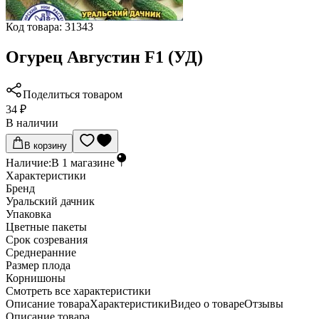
Код товара:
31343
Огурец Августин F1 (УД)
Поделиться товаром
34 ₽
В наличии
В корзину
Наличие:
В
1
магазине
Характеристики
Бренд
Уральский дачник
Упаковка
Цветные пакеты
Срок созревания
Среднеранние
Размер плода
Корнишоны
Cмотреть все характеристики
Описание товара
Характеристики
Видео о товаре
Отзывы
Описание товара