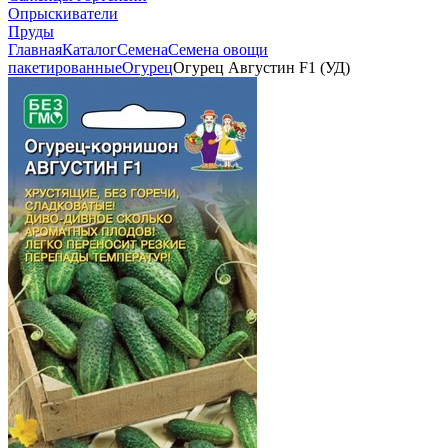
Опрыскиватели
Пруды
Главная
Каталог
Семена
Семена овощи
пакетированные
Огурец
Огурец Августин F1 (УД)