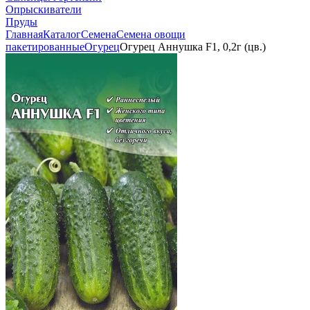
Опрыскиватели
Пруды
Главная
Каталог
Семена
Семена овощи
пакетированные
Огурец
Огурец Аннушка F1, 0,2г (цв.)