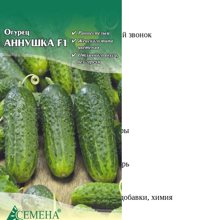
Выберите город
Обратный звонок
Заказать обратный звонок
Каталог
Семена
Грунты
Газонные травы, сидераты
Горшки, рассадники, аксессуары
Посадочный материал
Садовый инструмент, инвентарь
Консервирование
Средства защиты, удобрения, добавки, химия
Обустройство сада, декор