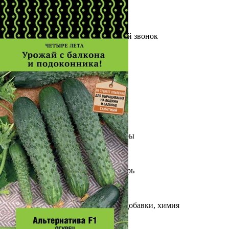
Выберите город
Обратный звонок
Заказать обратный звонок
Каталог
Семена
Грунты
Газонные травы, сидераты
Горшки, рассадники, аксессуары
Посадочный материал
Садовый инструмент, инвентарь
Консервирование
Средства защиты, удобрения, добавки, химия
Обустройство сада, декор