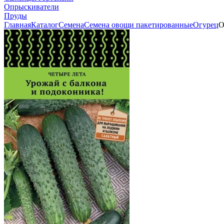
Опрыскиватели
Пруды
Главная
Каталог
Семена
Семена овощи пакетированные
Огурец
О