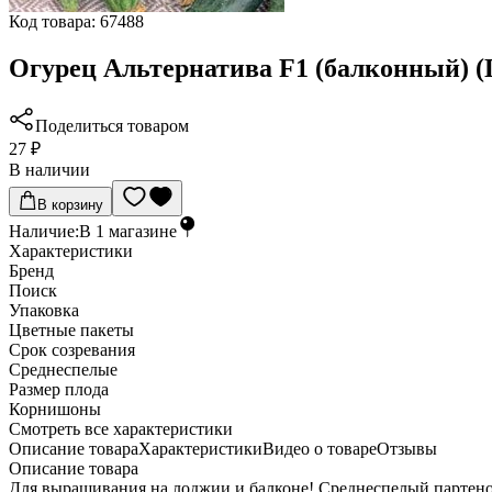
Код товара:
67488
Огурец Альтернатива F1 (балконный) (
Поделиться товаром
27 ₽
В наличии
В корзину
Наличие:
В
1
магазине
Характеристики
Бренд
Поиск
Упаковка
Цветные пакеты
Срок созревания
Среднеспелые
Размер плода
Корнишоны
Cмотреть все характеристики
Описание товара
Характеристики
Видео о товаре
Отзывы
Описание товара
Для выращивания на лоджии и балконе! Среднеспелый партено