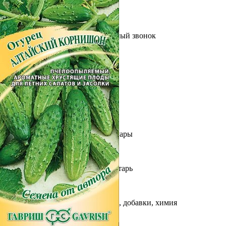
Выберите город
Обратный звонок
Заказать обратный звонок
Каталог
Семена
Грунты
Газонные травы, сидераты
Горшки, рассадники, аксессуары
Посадочный материал
Садовый инструмент, инвентарь
Консервирование
Средства защиты, удобрения, добавки, химия
Обустройство сада, декор