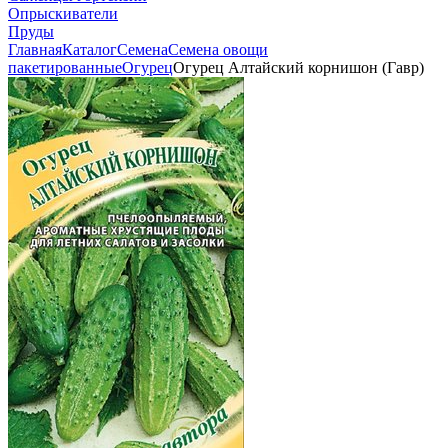
Опрыскиватели
Пруды
Главная
Каталог
Семена
Семена овощи
пакетированные
Огурец
Огурец Алтайский корнишон (Гавр)