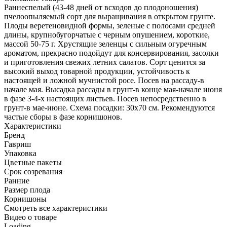
Раннеспелый (43-48 дней от всходов до плодоношения)
пчелоопыляемый сорт для выращивания в открытом грунте.
Плоды веретеновидной формы, зеленые с полосами средней
длины, крупнобугорчатые с черным опушением, короткие,
массой 50-75 г. Хрустящие зеленцы с сильным огуречным
ароматом, прекрасно подойдут для консервирования, засолки
и приготовления свежих летних салатов. Сорт ценится за
высокий выход товарной продукции, устойчивость к
настоящей и ложной мучнистой росе. Посев на рассаду-в
начале мая. Высадка рассады в грунт-в конце мая-начале июня
в фазе 3-4-х настоящих листьев. Посев непосредственно в
грунт-в мае-июне. Схема посадки: 30х70 см. Рекомендуются
частые сборы в фазе корнишонов.
Характеристики
Бренд
Гавриш
Упаковка
Цветные пакеты
Срок созревания
Ранние
Размер плода
Корнишоны
Cмотреть все характеристики
Видео о товаре
Loading...