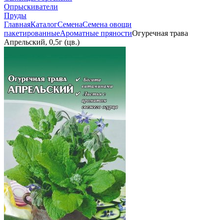
Опрыскиватели
Пруды
Главная
Каталог
Семена
Семена овощи
пакетированные
Ароматные пряности
Огуречная трава
Апрельский, 0,5г (цв.)