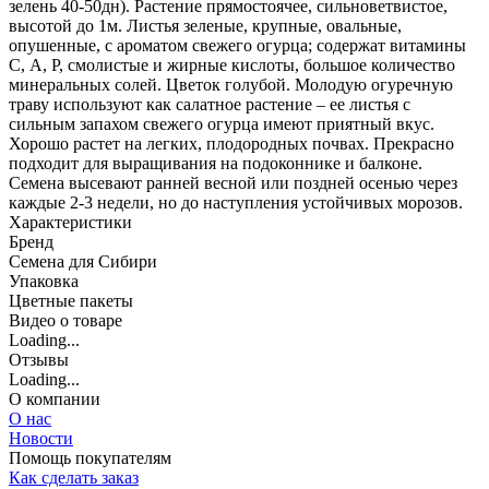
зелень 40-50дн). Растение прямостоячее, сильноветвистое,
высотой до 1м. Листья зеленые, крупные, овальные,
опушенные, с ароматом свежего огурца; содержат витамины
С, А, Р, смолистые и жирные кислоты, большое количество
минеральных солей. Цветок голубой. Молодую огуречную
траву используют как салатное растение – ее листья с
сильным запахом свежего огурца имеют приятный вкус.
Хорошо растет на легких, плодородных почвах. Прекрасно
подходит для выращивания на подоконнике и балконе.
Семена высевают ранней весной или поздней осенью через
каждые 2-3 недели, но до наступления устойчивых морозов.
Характеристики
Бренд
Семена для Сибири
Упаковка
Цветные пакеты
Видео о товаре
Loading...
Отзывы
Loading...
О компании
О нас
Новости
Помощь покупателям
Как сделать заказ