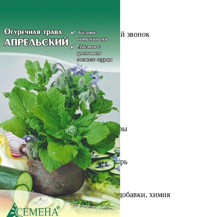
Выберите город
Обратный звонок
Заказать обратный звонок
Каталог
Семена
Грунты
Газонные травы, сидераты
Горшки, рассадники, аксессуары
Посадочный материал
Садовый инструмент, инвентарь
Консервирование
Средства защиты, удобрения, добавки, химия
Обустройство сада, декор