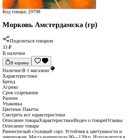
Код товара:
29798
Морковь Амстердамска (гр)
Поделиться товаром
33 ₽
В наличии
В корзину
Наличие:
В
1
магазине
Характеристики
Бренд
Агрико
Срок созревания
Ранние
Упаковка
Цветные Пакеты
Cмотреть все характеристики
Описание товара
Характеристики
Видео о товаре
Отзывы
Описание товара
Раннеспелый столовый сорт. Устойчив к цветушности и
заморозкам. Масса корнеплода 90—120гр. Используется в