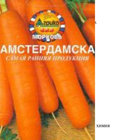
Выберите город
Обратный звонок
Заказать обратный звонок
Каталог
Семена
Грунты
Газонные травы, сидераты
Горшки, рассадники, аксессуары
Посадочный материал
Садовый инструмент, инвентарь
Консервирование
Средства защиты, удобрения, добавки, химия
Обустройство сада, декор