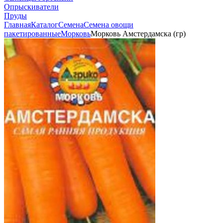
Опрыскиватели
Пруды
Главная
Каталог
Семена
Семена овощи
пакетированные
Морковь
Морковь Амстердамска (гр)