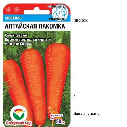
Выберите город
Обратный звонок
Заказать обратный звонок
Каталог
Семена
Грунты
Газонные травы, сидераты
Горшки, рассадники, аксессуары
Посадочный материал
Садовый инструмент, инвентарь
Консервирование
Средства защиты, удобрения, добавки, химия
Обустройство сада, декор