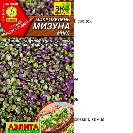
Выберите город
Обратный звонок
Заказать обратный звонок
Каталог
Семена
Грунты
Газонные травы, сидераты
Горшки, рассадники, аксессуары
Посадочный материал
Садовый инструмент, инвентарь
Консервирование
Средства защиты, удобрения, добавки, химия
Обустройство сада, декор