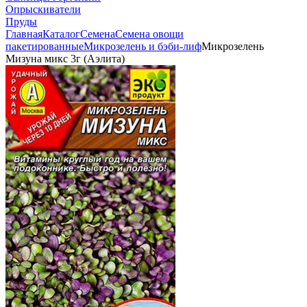
Опрыскиватели
Пруды
Главная
Каталог
Семена
Семена овощи
пакетированные
Микрозелень и бэби-лиф
Микрозелень
Мизуна микс 3г (Аэлита)