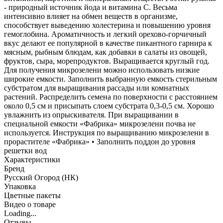
- природный источник йода и витамина С. Весьма
интенсивно влияет на обмен веществ в организме,
способствует выведению холестерина и повышению уровня
гемоглобина. Ароматичность и легкий орехово-горчичный
вкус делают ее популярной в качестве пикантного гарнира к
мясным, рыбным блюдам, как добавки в салаты из овощей,
фруктов, сыра, морепродуктов. Выращивается круглый год.
Для получения микрозелени можно использовать низкие
широкие емкости. Заполнить выбранную емкость стерильным
субстратом для выращивания рассады или комнатных
растений. Распределить семена по поверхности с расстоянием
около 0,5 см и присыпать слоем субстрата 0,3-0,5 см. Хорошо
увлажнить из опрыскивателя. При выращивании в
специальной емкости «Фабрика» микрозелени почва не
используется. Инструкция по выращиванию микрозелени в
прорастителе «Фабрика» • Заполнить поддон до уровня
решетки вод
Характеристики
Бренд
Русский Огород (НК)
Упаковка
Цветные пакеты
Видео о товаре
Loading...
Отзывы