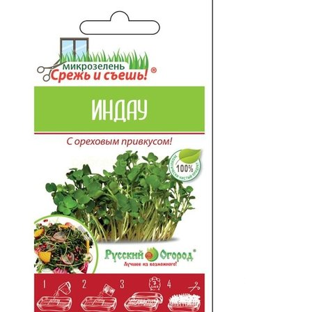
Выберите город
Обратный звонок
Заказать обратный звонок
Каталог
Семена
Грунты
Газонные травы, сидераты
Горшки, рассадники, аксессуары
Посадочный материал
Садовый инструмент, инвентарь
Консервирование
Средства защиты, удобрения, добавки, химия
Обустройство сада, декор