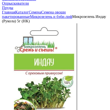
Опрыскиватели
Пруды
Главная
Каталог
Семена
Семена овощи
пакетированные
Микрозелень и бэби-лиф
Микрозелень Индау
(Рукола) 5г (НК)