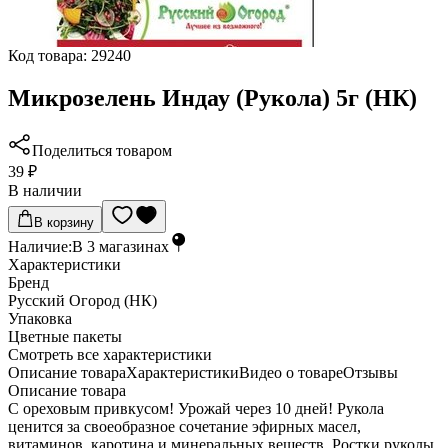
Код товара:
29240
Микрозелень Индау (Рукола) 5г (НК)
Поделиться товаром
39 ₽
В наличии
В корзину
Наличие:
В
3
магазинах
Характеристики
Бренд
Русский Огород (НК)
Упаковка
Цветные пакеты
Cмотреть все характеристики
Описание товара
Характеристики
Видео о товаре
Отзывы
Описание товара
С ореховым привкусом! Урожай через 10 дней! Рукола
ценится за своеобразное сочетание эфирных масел,
витаминов, каротина и минеральных веществ. Ростки руколы