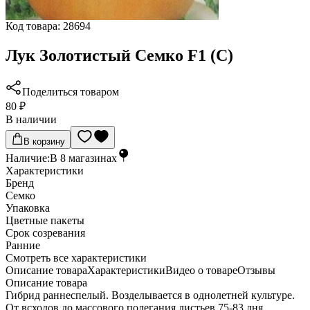
Код товара:
28694
Лук Золотистый Семко F1 (С)
Поделиться товаром
80 ₽
В наличии
В корзину
Наличие:
В
8
магазинах
Характеристики
Бренд
Семко
Упаковка
Цветные пакеты
Срок созревания
Ранние
Cмотреть все характеристики
Описание товара
Характеристики
Видео о товаре
Отзывы
Описание товара
Гибрид раннеспелый. Возделывается в однолетней культуре.
От всходов до массового полегания листьев 75-83 дня.