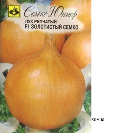
Выберите город
Обратный звонок
Заказать обратный звонок
Каталог
Семена
Грунты
Газонные травы, сидераты
Горшки, рассадники, аксессуары
Посадочный материал
Садовый инструмент, инвентарь
Консервирование
Средства защиты, удобрения, добавки, химия
Обустройство сада, декор