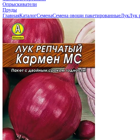
Опрыскиватели
Пруды
Главная
Каталог
Семена
Семена овощи пакетированные
Лук
Лук 