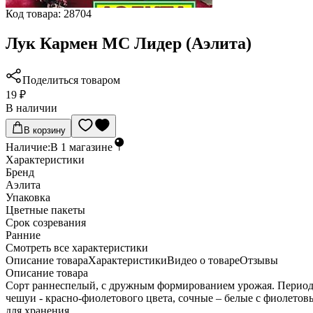
Код товара:
28704
Лук Кармен МС Лидер (Аэлита)
Поделиться товаром
19 ₽
В наличии
В корзину
Наличие:
В
1
магазине
Характеристики
Бренд
Аэлита
Упаковка
Цветные пакеты
Срок созревания
Ранние
Cмотреть все характеристики
Описание товара
Характеристики
Видео о товаре
Отзывы
Описание товара
Сорт раннеспелый, с дружным формированием урожая. Период от
чешуи - красно-фиолетового цвета, сочные – белые с фиолето
для хранения.