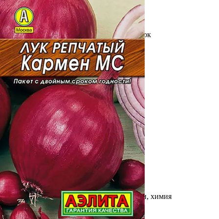
Выберите город
Обратный звонок
Заказать обратный звонок
Каталог
Семена
Грунты
Газонные травы, сидераты
Горшки, рассадники, аксессуары
Посадочный материал
Садовый инструмент, инвентарь
Консервирование
Средства защиты, удобрения, добавки, химия
Обустройство сада, декор