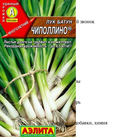
Выберите город
Обратный звонок
Заказать обратный звонок
Каталог
Семена
Грунты
Газонные травы, сидераты
Горшки, рассадники, аксессуары
Посадочный материал
Садовый инструмент, инвентарь
Консервирование
Средства защиты, удобрения, добавки, химия
Обустройство сада, декор