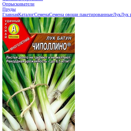
Опрыскиватели
Пруды
Главная
Каталог
Семена
Семена овощи пакетированные
Лук
Лук 