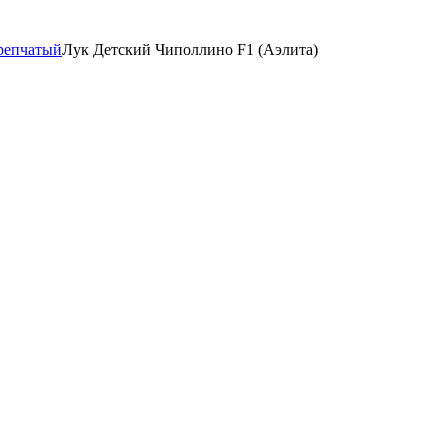
репчатый
Лук Детский Чиполлино F1 (Аэлита)