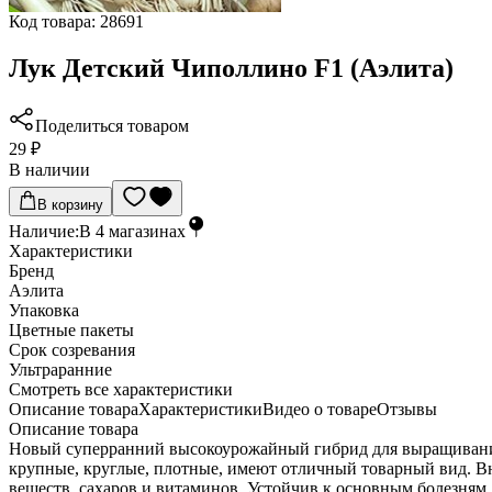
Код товара:
28691
Лук Детский Чиполлино F1 (Аэлита)
Поделиться товаром
29 ₽
В наличии
В корзину
Наличие:
В
4
магазинах
Характеристики
Бренд
Аэлита
Упаковка
Цветные пакеты
Срок созревания
Ультраранние
Cмотреть все характеристики
Описание товара
Характеристики
Видео о товаре
Отзывы
Описание товара
Новый суперранний высокоурожайный гибрид для выращивания
крупные, круглые, плотные, имеют отличный товарный вид. В
веществ, cахаров и витаминов. Устойчив к основным болезням 