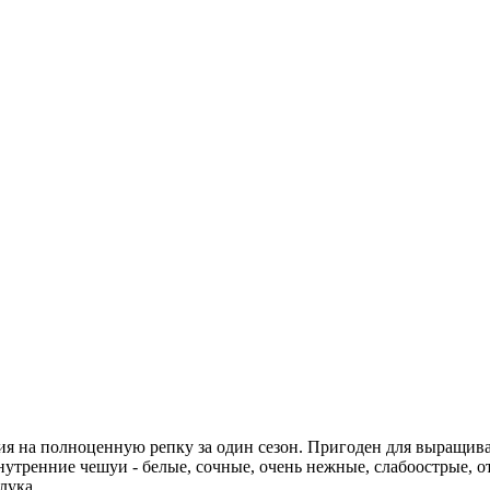
 на полноценную репку за один сезон. Пригоден для выращива
нутренние чешуи - белые, сочные, очень нежные, слабоострые,
лука.