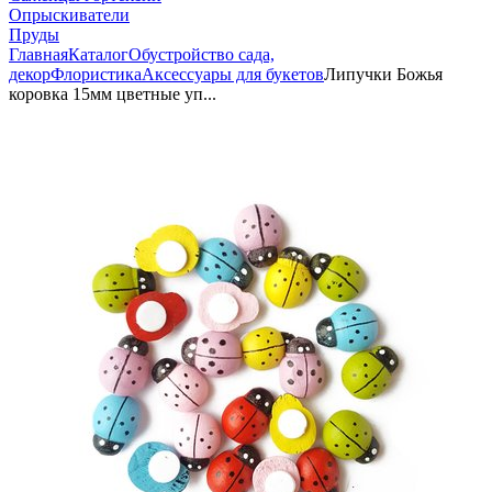
Опрыскиватели
Пруды
Главная
Каталог
Обустройство сада,
декор
Флористика
Аксессуары для букетов
Липучки Божья
коровка 15мм цветные уп...