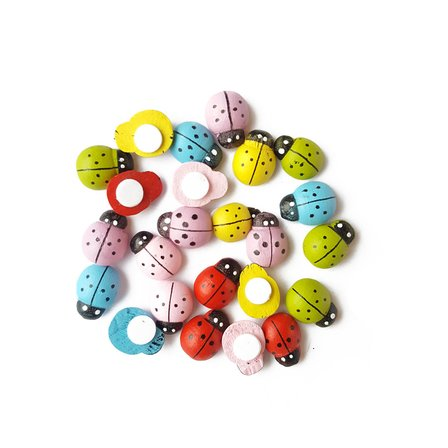
Выберите город
Обратный звонок
Заказать обратный звонок
Каталог
Семена
Грунты
Газонные травы, сидераты
Горшки, рассадники, аксессуары
Посадочный материал
Садовый инструмент, инвентарь
Консервирование
Средства защиты, удобрения, добавки, химия
Обустройство сада, декор