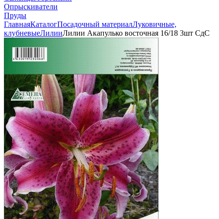
Опрыскиватели
Пруды
Главная
Каталог
Посадочный материал
Луковичные,
клубневые
Лилии
Лилии Акапулько восточная 16/18 3шт СдС