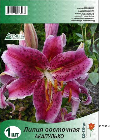
Выберите город
Обратный звонок
Заказать обратный звонок
Каталог
Семена
Грунты
Газонные травы, сидераты
Горшки, рассадники, аксессуары
Посадочный материал
Садовый инструмент, инвентарь
Консервирование
Средства защиты, удобрения, добавки, химия
Обустройство сада, декор