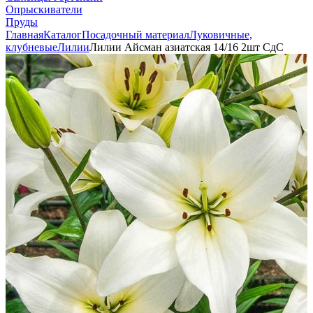
Опрыскиватели
Пруды
Главная
Каталог
Посадочный материал
Луковичные,
клубневые
Лилии
Лилии Айсман азиатская 14/16 2шт СдС