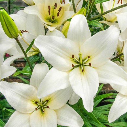
Выберите город
Обратный звонок
Заказать обратный звонок
Каталог
Семена
Грунты
Газонные травы, сидераты
Горшки, рассадники, аксессуары
Посадочный материал
Садовый инструмент, инвентарь
Консервирование
Средства защиты, удобрения, добавки, химия
Обустройство сада, декор