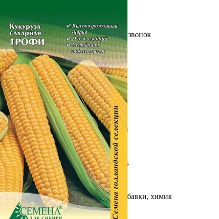
Выберите город
Обратный звонок
Заказать обратный звонок
Каталог
Семена
Грунты
Газонные травы, сидераты
Горшки, рассадники, аксессуары
Посадочный материал
Садовый инструмент, инвентарь
Консервирование
Средства защиты, удобрения, добавки, химия
Обустройство сада, декор