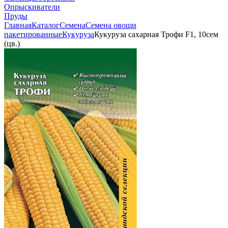
Опрыскиватели
Пруды
Главная
Каталог
Семена
Семена овощи
пакетированные
Кукуруза
Кукуруза сахарная Трофи F1, 10сем
(цв.)