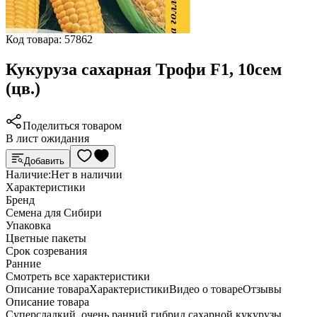
Код товара:
57862
Кукуруза сахарная Трофи F1, 10сем
(цв.)
Поделиться товаром
В лист ожидания
Добавить
Наличие:
Нет в наличии
Характеристики
Бренд
Семена для Сибири
Упаковка
Цветные пакеты
Срок созревания
Ранние
Cмотреть все характеристики
Описание товара
Характеристики
Видео о товаре
Отзывы
Описание товара
Суперсладкий, очень ранний гибрид сахарной кукурузы.