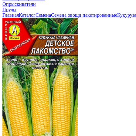
Опрыскиватели
Пруды
Главная
Каталог
Семена
Семена овощи пакетированные
Кукуруз