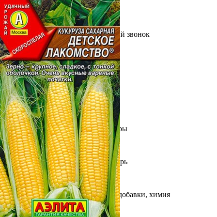
Выберите город
Обратный звонок
Заказать обратный звонок
Каталог
Семена
Грунты
Газонные травы, сидераты
Горшки, рассадники, аксессуары
Посадочный материал
Садовый инструмент, инвентарь
Консервирование
Средства защиты, удобрения, добавки, химия
Обустройство сада, декор