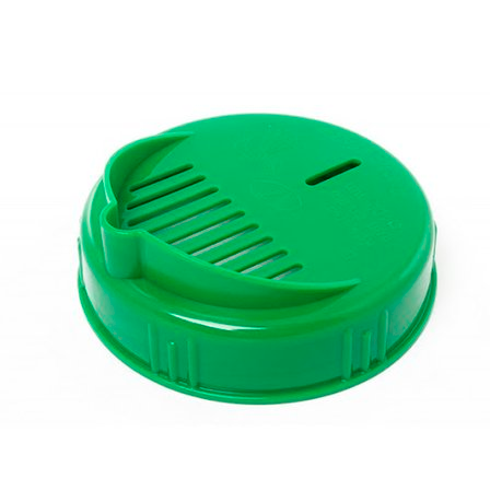
Выберите город
Обратный звонок
Заказать обратный звонок
Каталог
Семена
Грунты
Газонные травы, сидераты
Горшки, рассадники, аксессуары
Посадочный материал
Садовый инструмент, инвентарь
Консервирование
Средства защиты, удобрения, добавки, химия
Обустройство сада, декор