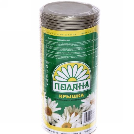
Выберите город
Обратный звонок
Заказать обратный звонок
Каталог
Семена
Грунты
Газонные травы, сидераты
Горшки, рассадники, аксессуары
Посадочный материал
Садовый инструмент, инвентарь
Консервирование
Средства защиты, удобрения, добавки, химия
Обустройство сада, декор