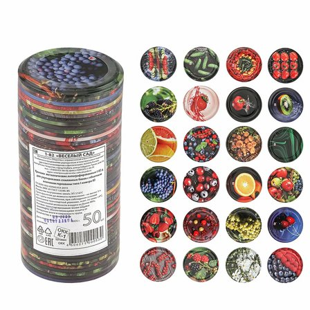
Выберите город
Обратный звонок
Заказать обратный звонок
Каталог
Семена
Грунты
Газонные травы, сидераты
Горшки, рассадники, аксессуары
Посадочный материал
Садовый инструмент, инвентарь
Консервирование
Средства защиты, удобрения, добавки, химия
Обустройство сада, декор