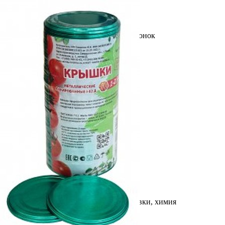
Выберите город
Обратный звонок
Заказать обратный звонок
Каталог
Семена
Грунты
Газонные травы, сидераты
Горшки, рассадники, аксессуары
Посадочный материал
Садовый инструмент, инвентарь
Консервирование
Средства защиты, удобрения, добавки, химия
Обустройство сада, декор