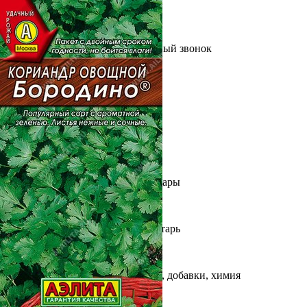
Выберите город
Обратный звонок
Заказать обратный звонок
Каталог
Семена
Грунты
Газонные травы, сидераты
Горшки, рассадники, аксессуары
Посадочный материал
Садовый инструмент, инвентарь
Консервирование
Средства защиты, удобрения, добавки, химия
Обустройство сада, декор