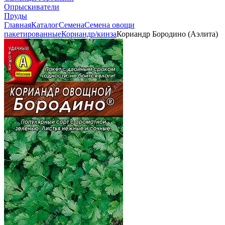
Опрыскиватели
Пруды
Главная
Каталог
Семена
Семена овощи
пакетированные
Кориандр/кинза
Кориандр Бородино (Аэлита)