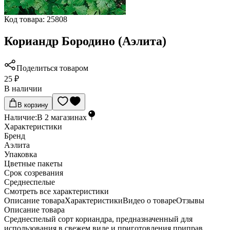
Код товара:
25808
Кориандр Бородино (Аэлита)
Поделиться товаром
25 ₽
В наличии
В корзину
Наличие:
В
2
магазинах
Характеристики
Бренд
Аэлита
Упаковка
Цветные пакеты
Срок созревания
Среднеспелые
Cмотреть все характеристики
Описание товара
Характеристики
Видео о товаре
Отзывы
Описание товара
Среднеспелый сорт кориандра, предназначенный для
использования в свежем виде и приготовления приправ.