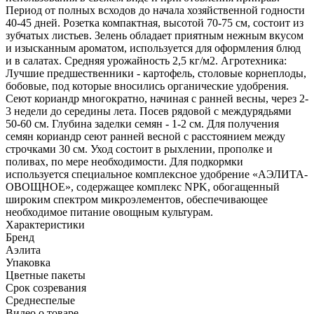
Период от полных всходов до начала хозяйственной годности
40-45 дней. Розетка компактная, высотой 70-75 см, состоит из
зубчатых листьев. Зелень обладает приятным нежным вкусом
и изысканным ароматом, используется для оформления блюд
и в салатах. Средняя урожайность 2,5 кг/м2. Агротехника:
Лучшие предшественники - картофель, столовые корнеплоды,
бобовые, под которые вносились органические удобрения.
Сеют кориандр многократно, начиная с ранней весны, через 2-
3 недели до середины лета. Посев рядовой с междурядьями
50-60 см. Глубина заделки семян - 1-2 см. Для получения
семян кориандр сеют ранней весной с расстоянием между
строчками 30 см. Уход состоит в рыхлении, прополке и
поливах, по мере необходимости. Для подкормки
используется специальное комплексное удобрение «АЭЛИТА-
ОВОЩНОЕ», содержащее комплекс NPK, обогащенный
широким спектром микроэлементов, обеспечивающее
необходимое питание овощным культурам.
Характеристики
Бренд
Аэлита
Упаковка
Цветные пакеты
Срок созревания
Среднеспелые
Видео о товаре