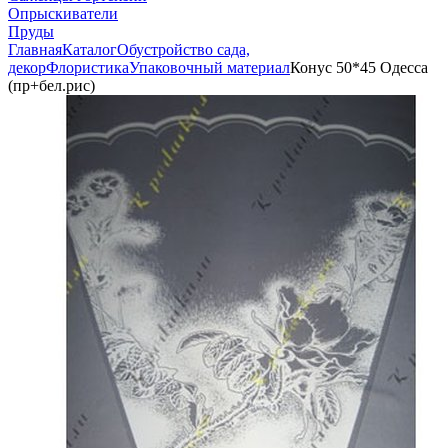
Опрыскиватели
Пруды
Главная
Каталог
Обустройство сада,
декор
Флористика
Упаковочный материал
Конус 50*45 Одесса
(пр+бел.рис)