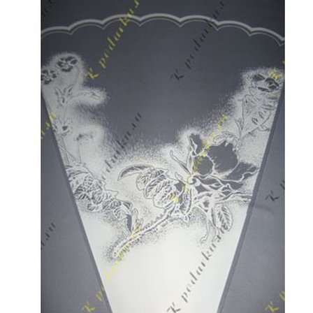
Выберите город
Обратный звонок
Заказать обратный звонок
Каталог
Семена
Грунты
Газонные травы, сидераты
Горшки, рассадники, аксессуары
Посадочный материал
Садовый инструмент, инвентарь
Консервирование
Средства защиты, удобрения, добавки, химия
Обустройство сада, декор