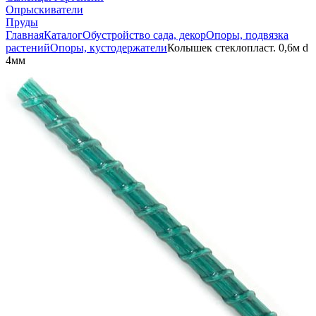
Опрыскиватели
Пруды
Главная
Каталог
Обустройство сада, декор
Опоры, подвязка
растений
Опоры, кустодержатели
Колышек стеклопласт. 0,6м d
4мм