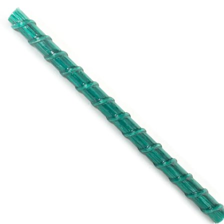
Выберите город
Обратный звонок
Заказать обратный звонок
Каталог
Семена
Грунты
Газонные травы, сидераты
Горшки, рассадники, аксессуары
Посадочный материал
Садовый инструмент, инвентарь
Консервирование
Средства защиты, удобрения, добавки, химия
Обустройство сада, декор