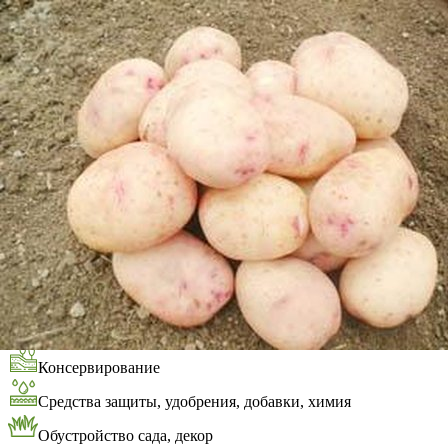
Выберите город
Обратный звонок
Заказать обратный звонок
Каталог
Семена
Грунты
Газонные травы, сидераты
Горшки, рассадники, аксессуары
Посадочный материал
Садовый инструмент, инвентарь
Консервирование
Средства защиты, удобрения, добавки, химия
Обустройство сада, декор