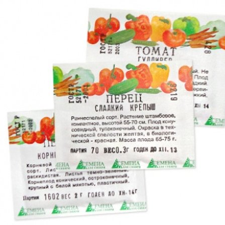
Выберите город
Обратный звонок
Заказать обратный звонок
Каталог
Семена
Грунты
Газонные травы, сидераты
Горшки, рассадники, аксессуары
Посадочный материал
Садовый инструмент, инвентарь
Консервирование
Средства защиты, удобрения, добавки, химия
Обустройство сада, декор