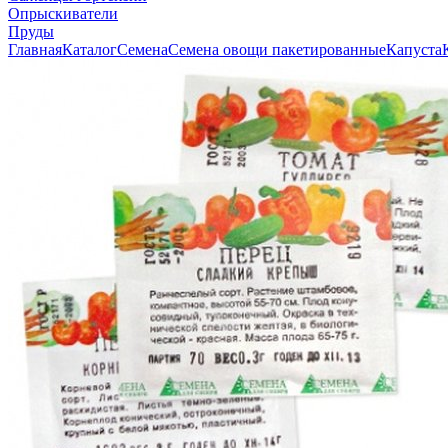
Опрыскиватели
Пруды
Главная
Каталог
Семена
Семена овощи пакетированные
Капуста