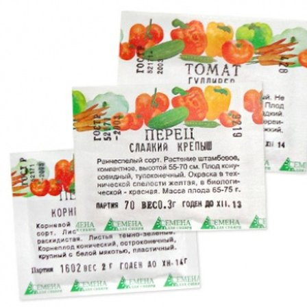
Выберите город
Обратный звонок
Заказать обратный звонок
Каталог
Семена
Грунты
Газонные травы, сидераты
Горшки, рассадники, аксессуары
Посадочный материал
Садовый инструмент, инвентарь
Консервирование
Средства защиты, удобрения, добавки, химия
Обустройство сада, декор