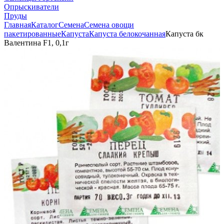
Опрыскиватели
Пруды
Главная
Каталог
Семена
Семена овощи
пакетированные
Капуста
Капуста белокочанная
Капуста бк
Валентина F1, 0,1г