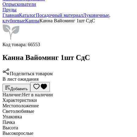
Опрыскиватели
Пруды
Главная
Каталог
Посадочный материал
Луковичные,
клубневые
Канны
Канна Вайоминг 1шт СдС
Код товара:
66553
Канна Вайоминг 1шт СдС
Поделиться товаром
В лист ожидания
Добавить
Наличие:
Нет в наличии
Характеристики
Местоположение
Светолюбивые
Упаковка
Пачка
Высота
Высокорослые