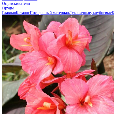
Опрыскиватели
Пруды
Главная
Каталог
Посадочный материал
Луковичные, клубневые