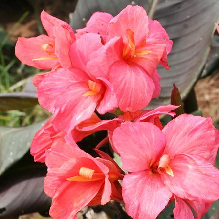
Выберите город
Обратный звонок
Заказать обратный звонок
Каталог
Семена
Грунты
Газонные травы, сидераты
Горшки, рассадники, аксессуары
Посадочный материал
Садовый инструмент, инвентарь
Консервирование
Средства защиты, удобрения, добавки, химия
Обустройство сада, декор