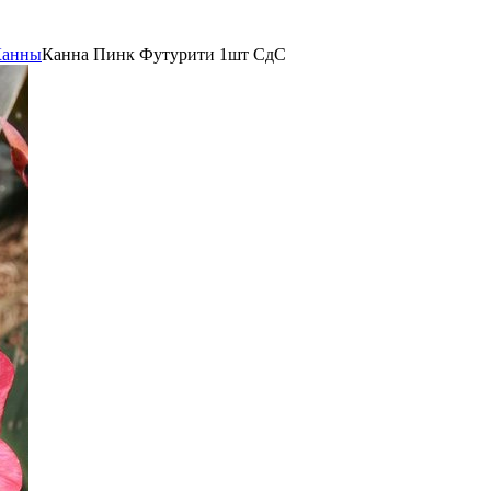
Канны
Канна Пинк Футурити 1шт СдС