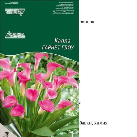
Выберите город
Обратный звонок
Заказать обратный звонок
Каталог
Семена
Грунты
Газонные травы, сидераты
Горшки, рассадники, аксессуары
Посадочный материал
Садовый инструмент, инвентарь
Консервирование
Средства защиты, удобрения, добавки, химия
Обустройство сада, декор