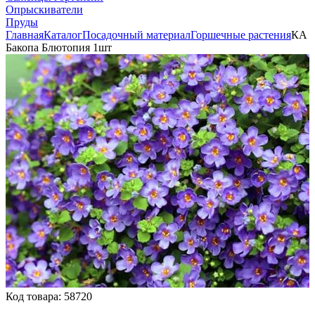
Опрыскиватели
Пруды
Главная
Каталог
Посадочный материал
Горшечные растения
КА
Бакопа Блютопия 1шт
Код товара:
58720