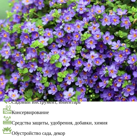
Выберите город
Обратный звонок
Заказать обратный звонок
Каталог
Семена
Грунты
Газонные травы, сидераты
Горшки, рассадники, аксессуары
Посадочный материал
Садовый инструмент, инвентарь
Консервирование
Средства защиты, удобрения, добавки, химия
Обустройство сада, декор