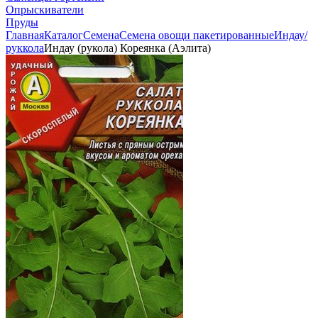
Опрыскиватели
Пруды
Главная
Каталог
Семена
Семена овощи пакетированные
Индау/
руккола
Индау (рукола) Кореянка (Аэлита)