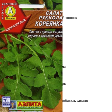
Выберите город
Обратный звонок
Заказать обратный звонок
Каталог
Семена
Грунты
Газонные травы, сидераты
Горшки, рассадники, аксессуары
Посадочный материал
Садовый инструмент, инвентарь
Консервирование
Средства защиты, удобрения, добавки, химия
Обустройство сада, декор