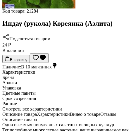
Код товара:
21284
Индау (рукола) Кореянка (Аэлита)
Поделиться товаром
24 ₽
В наличии
В корзину
Наличие:
В
10
магазинах
Характеристики
Бренд
Аэлита
Упаковка
Цветные пакеты
Срок созревания
Ранние
Cмотреть все характеристики
Описание товара
Характеристики
Видео о товаре
Отзывы
Описание товара
Одна из самых популярных салатных овощных культур.
Теплолюбивое многолетнее растение, чаще выращиваемое как