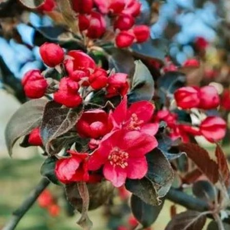
Выберите город
Обратный звонок
Заказать обратный звонок
Каталог
Семена
Грунты
Газонные травы, сидераты
Горшки, рассадники, аксессуары
Посадочный материал
Садовый инструмент, инвентарь
Консервирование
Средства защиты, удобрения, добавки, химия
Обустройство сада, декор