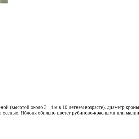
ной (высотой около 3 - 4 м в 10-летнем возрасте), диаметр кро
ыми осенью. Яблоня обильно цветет рубиново-красными или мал