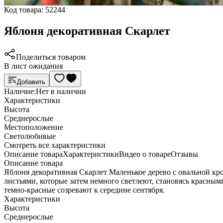
Код товара:
52244
Яблоня декоративная Скарлет
Поделиться товаром
В лист ожидания
Добавить
Наличие:
Нет в наличии
Характеристики
Высота
Среднерослые
Местоположение
Светолюбивые
Cмотреть все характеристики
Описание товара
Характеристики
Видео о товаре
Отзывы
Описание товара
Яблоня декоративная Скарлет Маленькое дерево с овальной кро
листьями, которые затем немного светлеют, становясь красн
темно-красные созревают к середине сентября.
Характеристики
Высота
Среднерослые