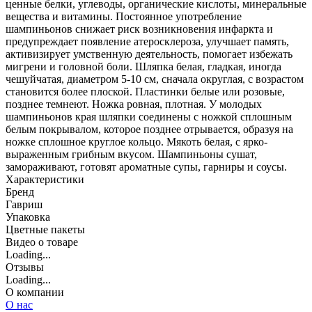
ценные белки, углеводы, органические кислоты, минеральные
вещества и витамины. Постоянное употребление
шампиньонов снижает риск возникновения инфаркта и
предупреждает появление атеросклероза, улучшает память,
активизирует умственную деятельность, помогает избежать
мигрени и головной боли. Шляпка белая, гладкая, иногда
чешуйчатая, диаметром 5-10 см, сначала округлая, с возрастом
становится более плоской. Пластинки белые или розовые,
позднее темнеют. Ножка ровная, плотная. У молодых
шампиньонов края шляпки соединены с ножкой сплошным
белым покрывалом, которое позднее отрывается, образуя на
ножке сплошное круглое кольцо. Мякоть белая, с ярко-
выраженным грибным вкусом. Шампиньоны сушат,
замораживают, готовят ароматные супы, гарниры и соусы.
Характеристики
Бренд
Гавриш
Упаковка
Цветные пакеты
Видео о товаре
Loading...
Отзывы
Loading...
О компании
О нас