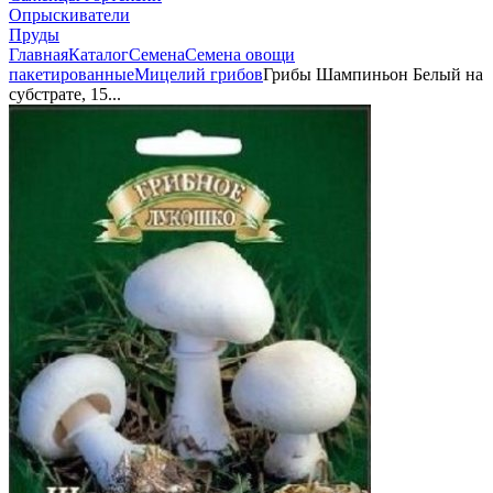
Опрыскиватели
Пруды
Главная
Каталог
Семена
Семена овощи
пакетированные
Мицелий грибов
Грибы Шампиньон Белый на
субстрате, 15...