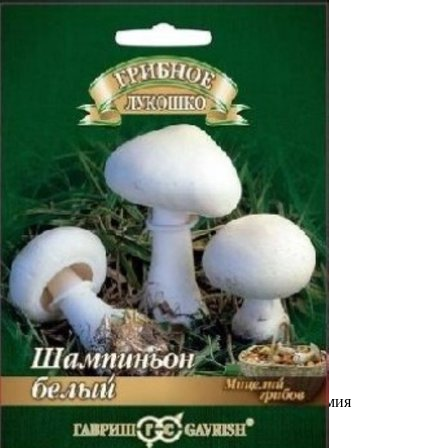
Выберите город
Обратный звонок
Заказать обратный звонок
Каталог
Семена
Грунты
Газонные травы, сидераты
Горшки, рассадники, аксессуары
Посадочный материал
Садовый инструмент, инвентарь
Консервирование
Средства защиты, удобрения, добавки, химия
Обустройство сада, декор