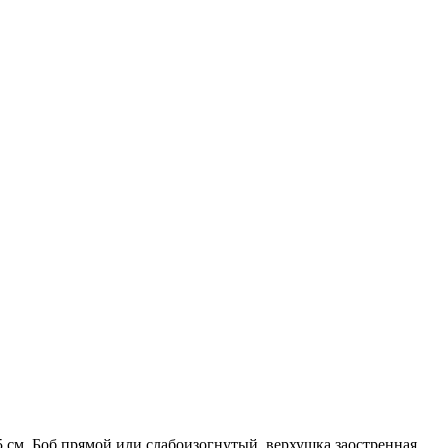
 см. Боб прямой или слабоизогнутый, верхушка заостренная,