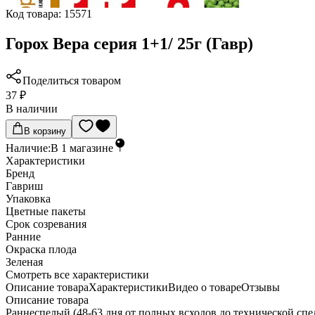
Код товара:
15571
Горох Вера серия 1+1/ 25г (Гавр)
Поделиться товаром
37 ₽
В наличии
В корзину
Наличие:
В
1
магазине
Характеристики
Бренд
Гавриш
Упаковка
Цветные пакеты
Срок созревания
Ранние
Окраска плода
Зеленая
Cмотреть все характеристики
Описание товара
Характеристики
Видео о товаре
Отзывы
Описание товара
Раннеспелый (48-63 дня от полных всходов до технической спе