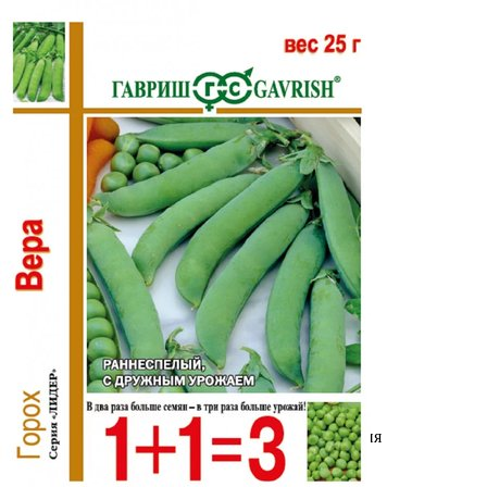
Выберите город
Обратный звонок
Заказать обратный звонок
Каталог
Семена
Грунты
Газонные травы, сидераты
Горшки, рассадники, аксессуары
Посадочный материал
Садовый инструмент, инвентарь
Консервирование
Средства защиты, удобрения, добавки, химия
Обустройство сада, декор