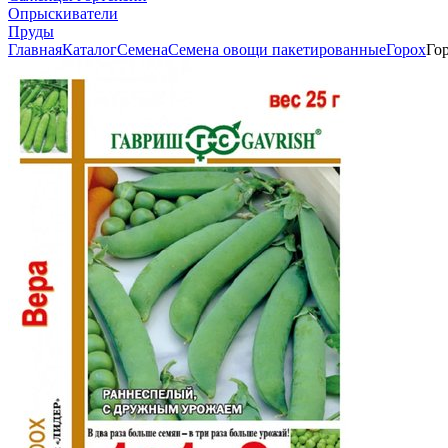
Опрыскиватели
Пруды
Главная
Каталог
Семена
Семена овощи пакетированные
Горох
Гор