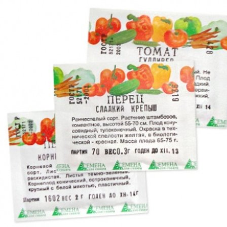
Выберите город
Обратный звонок
Заказать обратный звонок
Каталог
Семена
Грунты
Газонные травы, сидераты
Горшки, рассадники, аксессуары
Посадочный материал
Садовый инструмент, инвентарь
Консервирование
Средства защиты, удобрения, добавки, химия
Обустройство сада, декор