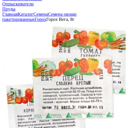
Опрыскиватели
Пруды
Главная
Каталог
Семена
Семена овощи
пакетированные
Горох
Горох Вега, 8г