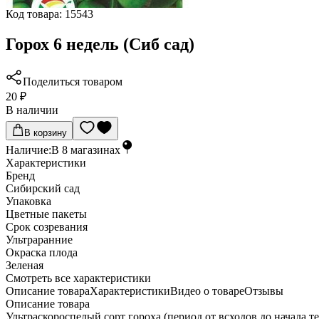
Код товара:
15543
Горох 6 недель (Сиб сад)
Поделиться товаром
20 ₽
В наличии
В корзину
Наличие:
В
8
магазинах
Характеристики
Бренд
Сибирский сад
Упаковка
Цветные пакеты
Срок созревания
Ультраранние
Окраска плода
Зеленая
Cмотреть все характеристики
Описание товара
Характеристики
Видео о товаре
Отзывы
Описание товара
Ультраскороспелый сорт гороха (период от всходов до начала 