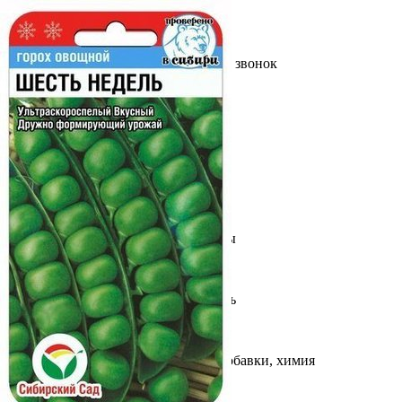
Выберите город
Обратный звонок
Заказать обратный звонок
Каталог
Семена
Грунты
Газонные травы, сидераты
Горшки, рассадники, аксессуары
Посадочный материал
Садовый инструмент, инвентарь
Консервирование
Средства защиты, удобрения, добавки, химия
Обустройство сада, декор