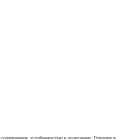
м созреванием, устойчивостью к полеганию. Горошек в