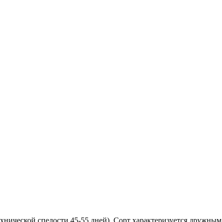
технической спелости 45-55 дней). Сорт характеризуется дружны