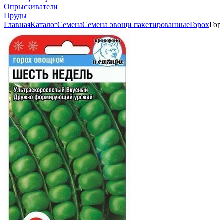
Опрыскиватели
Пруды
Главная
Каталог
Семена
Семена овощи пакетированные
Горох
Гор