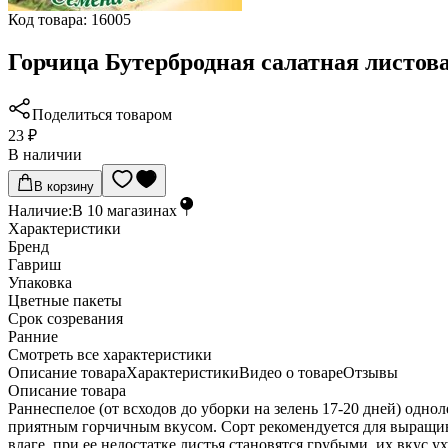
Код товара:
16005
Горчица Бутербродная салатная листова
Поделиться товаром
23 ₽
В наличии
В корзину
Наличие:
В
10
магазинах
Характеристики
Бренд
Гавриш
Упаковка
Цветные пакеты
Срок созревания
Ранние
Cмотреть все характеристики
Описание товара
Характеристики
Видео о товаре
Отзывы
Описание товара
Раннеспелое (от всходов до уборки на зелень 17-20 дней) однол
приятным горчичным вкусом. Сорт рекомендуется для выращива
влаге, при ее недостатке листья становятся грубыми, их вкус 