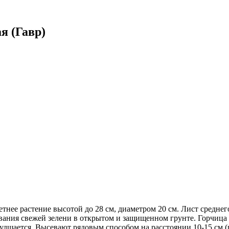
я (Гавр)
етнее растение высотой до 28 см, диаметром 20 см. Лист среднег
ния свежей зелени в открытом и защищенном грунте. Горчица л
ухудшается. Высевают рядовым способом на расстоянии 10-15 см 