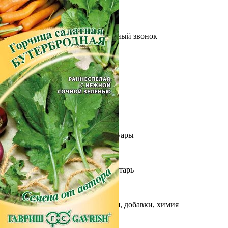
Выберите город
Обратный звонок
Заказать обратный звонок
Каталог
Семена
Грунты
Газонные травы, сидераты
Горшки, рассадники, аксессуары
Посадочный материал
Садовый инструмент, инвентарь
Консервирование
Средства защиты, удобрения, добавки, химия
Обустройство сада, декор