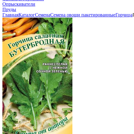
Опрыскиватели
Пруды
Главная
Каталог
Семена
Семена овощи пакетированные
Горчица