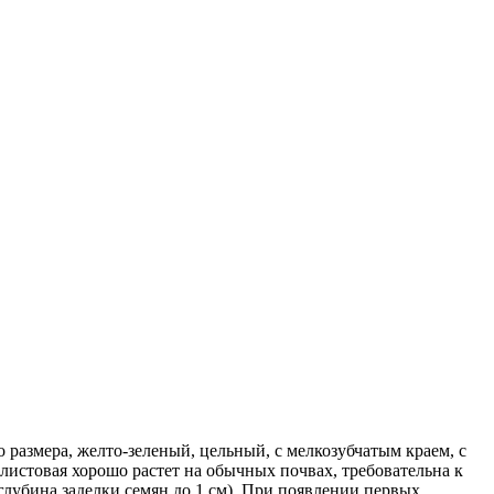
о размера, желто-зеленый, цельный, с мелкозубчатым краем, с
истовая хорошо растет на обычных почвах, требовательна к
(глубина заделки семян до 1 см). При появлении первых