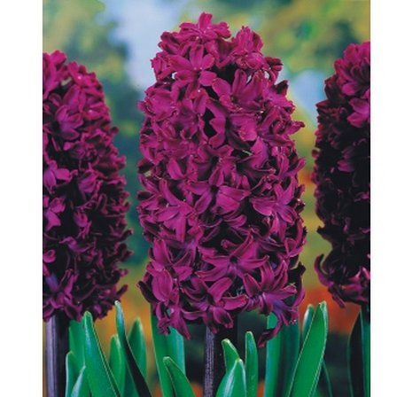
Выберите город
Обратный звонок
Заказать обратный звонок
Каталог
Семена
Грунты
Газонные травы, сидераты
Горшки, рассадники, аксессуары
Посадочный материал
Садовый инструмент, инвентарь
Консервирование
Средства защиты, удобрения, добавки, химия
Обустройство сада, декор