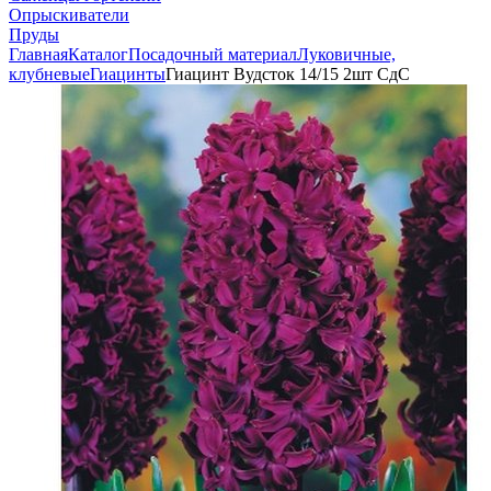
Опрыскиватели
Пруды
Главная
Каталог
Посадочный материал
Луковичные,
клубневые
Гиацинты
Гиацинт Вудсток 14/15 2шт СдС