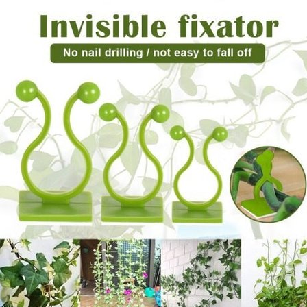
Выберите город
Обратный звонок
Заказать обратный звонок
Каталог
Семена
Грунты
Газонные травы, сидераты
Горшки, рассадники, аксессуары
Посадочный материал
Садовый инструмент, инвентарь
Консервирование
Средства защиты, удобрения, добавки, химия
Обустройство сада, декор