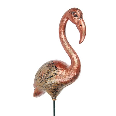
Выберите город
Обратный звонок
Заказать обратный звонок
Каталог
Семена
Грунты
Газонные травы, сидераты
Горшки, рассадники, аксессуары
Посадочный материал
Садовый инструмент, инвентарь
Консервирование
Средства защиты, удобрения, добавки, химия
Обустройство сада, декор