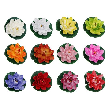
Выберите город
Обратный звонок
Заказать обратный звонок
Каталог
Семена
Грунты
Газонные травы, сидераты
Горшки, рассадники, аксессуары
Посадочный материал
Садовый инструмент, инвентарь
Консервирование
Средства защиты, удобрения, добавки, химия
Обустройство сада, декор