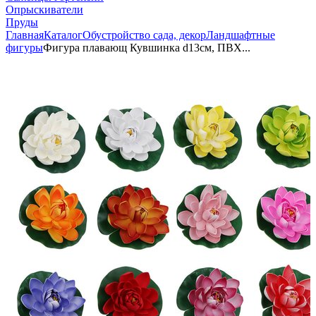
Опрыскиватели
Пруды
Главная
Каталог
Обустройство сада, декор
Ландшафтные
фигуры
Фигура плавающ Кувшинка d13см, ПВХ...