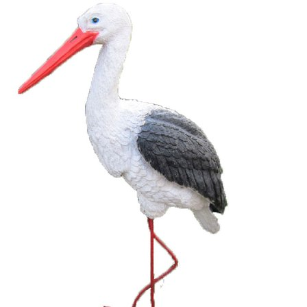
Выберите город
Обратный звонок
Заказать обратный звонок
Каталог
Семена
Грунты
Газонные травы, сидераты
Горшки, рассадники, аксессуары
Посадочный материал
Садовый инструмент, инвентарь
Консервирование
Средства защиты, удобрения, добавки, химия
Обустройство сада, декор