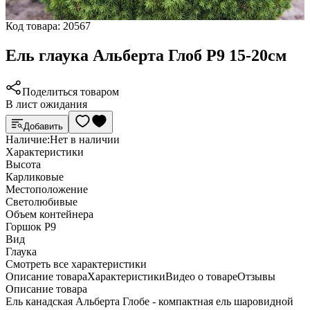
Код товара:
20567
Ель глаука Альберта Глоб Р9 15-20см
Поделиться товаром
В лист ожидания
Добавить
Наличие:
Нет в наличии
Характеристики
Высота
Карликовые
Местоположение
Светолюбивые
Объем контейнера
Горшок Р9
Вид
Глаука
Cмотреть все характеристики
Описание товара
Характеристики
Видео о товаре
Отзывы
Описание товара
Ель канадская Альберта Глобе - компактная ель шаровидной