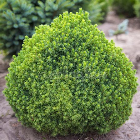
Выберите город
Обратный звонок
Заказать обратный звонок
Каталог
Семена
Грунты
Газонные травы, сидераты
Горшки, рассадники, аксессуары
Посадочный материал
Садовый инструмент, инвентарь
Консервирование
Средства защиты, удобрения, добавки, химия
Обустройство сада, декор