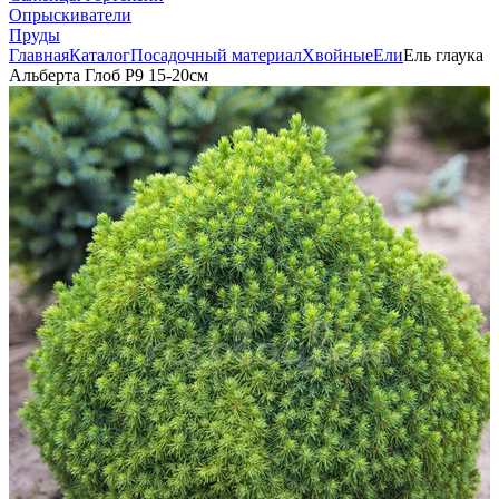
Опрыскиватели
Пруды
Главная
Каталог
Посадочный материал
Хвойные
Ели
Ель глаука
Альберта Глоб Р9 15-20см