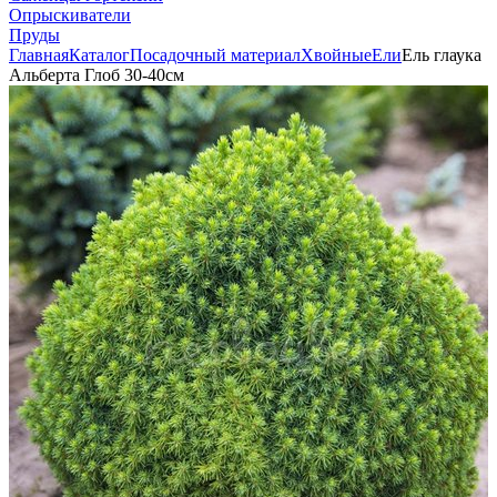
Опрыскиватели
Пруды
Главная
Каталог
Посадочный материал
Хвойные
Ели
Ель глаука
Альберта Глоб 30-40см