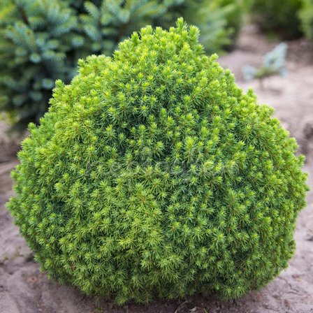
Выберите город
Обратный звонок
Заказать обратный звонок
Каталог
Семена
Грунты
Газонные травы, сидераты
Горшки, рассадники, аксессуары
Посадочный материал
Садовый инструмент, инвентарь
Консервирование
Средства защиты, удобрения, добавки, химия
Обустройство сада, декор