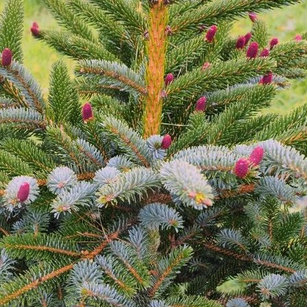
Выберите город
Обратный звонок
Заказать обратный звонок
Каталог
Семена
Грунты
Газонные травы, сидераты
Горшки, рассадники, аксессуары
Посадочный материал
Садовый инструмент, инвентарь
Консервирование
Средства защиты, удобрения, добавки, химия
Обустройство сада, декор