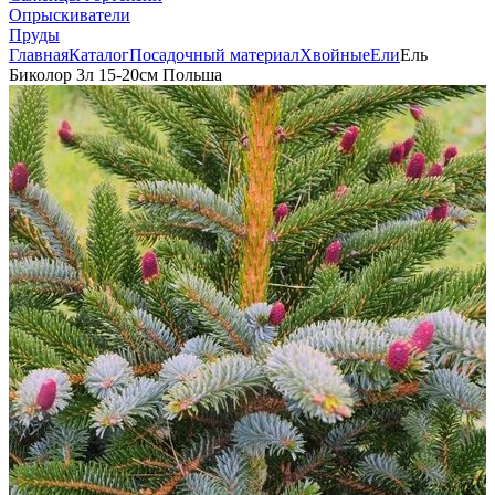
Опрыскиватели
Пруды
Главная
Каталог
Посадочный материал
Хвойные
Ели
Ель
Биколор 3л 15-20см Польша