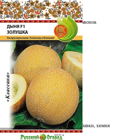
Выберите город
Обратный звонок
Заказать обратный звонок
Каталог
Семена
Грунты
Газонные травы, сидераты
Горшки, рассадники, аксессуары
Посадочный материал
Садовый инструмент, инвентарь
Консервирование
Средства защиты, удобрения, добавки, химия
Обустройство сада, декор