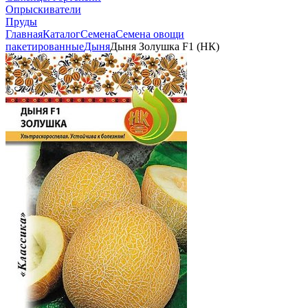
Опрыскиватели
Пруды
Главная
Каталог
Семена
Семена овощи
пакетированные
Дыня
Дыня Золушка F1 (НК)